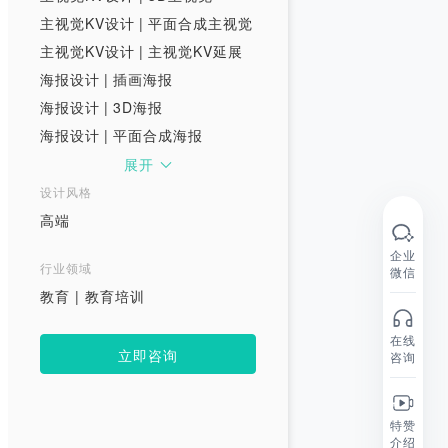
主视觉KV设计
|
平面合成主视觉
主视觉KV设计
|
主视觉KV延展
海报设计
|
插画海报
海报设计
|
3D海报
海报设计
|
平面合成海报
海报设计
|
漫画海报
展开
海报设计
|
九宫格海报
设计风格
海报设计
|
纯文字海报
高端
采买/投放
企业
行业领域
微信
视频后期创作
|
版权音乐
教育 | 教育培训
KOL采买
|
KOL采买
视频 / 短视频
在线
立即咨询
咨询
Social Video
|
创意短片
Social Video
|
微电影
Social Video
|
MV
特赞
介绍
Social Video
|
社会实验