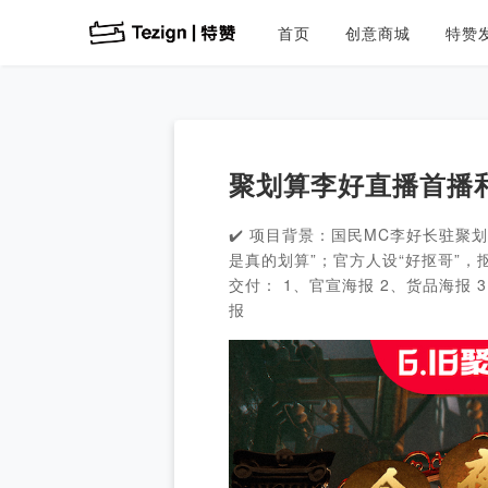
首页
创意商城
特赞
聚划算李好直播首播
✔️ 项目背景：国民MC李好长驻聚
是真的划算”；官方人设“好抠哥”，
交付： 1、官宣海报 2、货品海报 
报