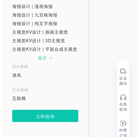
海报设计
|
漫画海报
海报设计
|
九宫格海报
海报设计
|
纯文字海报
主视觉KV设计
|
插画主视觉
主视觉KV设计
|
3D主视觉
主视觉KV设计
|
平面合成主视觉
主视觉KV设计
|
主视觉KV延展
展开
视频 / 短视频
设计风格
Social Video
|
创意短片
港风
企业
Social Video
|
微电影
微信
行业领域
Social Video
|
MV
互联网
Social Video
|
社会实验
在线
Social Video
|
访谈
咨询
立即咨询
特赞
介绍